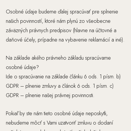
Osobné údaje budeme ďalej spracúvať pre splnenie
našich povinností, ktoré nám plynú zo všeobecne
záväzných právnych predpisov (hlavne na účtovné a
N
daňové účely, prípadne na vybavenie reklamácií a iné).
e
v
y
Na základe akého právneho základu spracúvame
h
osobné údaje?
n
Ide o spracúvanie na základe článku 6 ods. 1 písm. b)
ut
GDPR – plnenie zmluvy a článok 6 ods. 1 písm. c)
n
GDPR – plnenie našej právnej povinnosti.
é
Ti
et
Pokiaľ by ste nám tieto osobné údaje neposkytli,
o
nebudeme môcť s Vami uzatvoriť zmluvu o dodaní
s