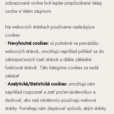
zobrazované on-line boli lepšie prispôsobené Vašej
Š
osobe a Vašim záujmom.
t
a
Na webových stránkach používame nasledujúce
ti
cookies:
st
ik
• Nevyhnutné cookies:
sú potrebné na prevádzku
y
webových stránok, umožňujú napríklad prihlásiť sa do
A
zabezpečených častí stránok a ďalšie základné
b
funkčnosti stránok. Táto kategória cookies sa nedá
y
zakázať.
s
m
• Analytické/štatistické cookies:
umožňujú nám
e
napríklad rozpoznať a zistiť počet návštevníkov a
m
sledovať, ako naši návštevníci používajú webové
o
stránky. Pomáhajú nám zlepšovať spôsob, akým stránky
hl