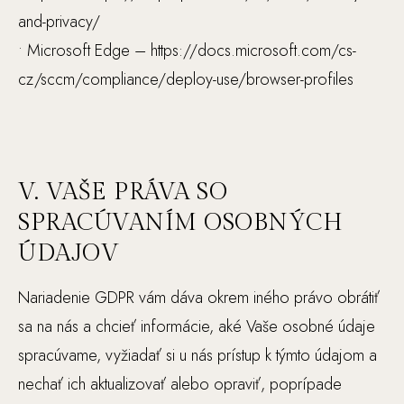
n
and-privacy/
k
• Microsoft Edge – https://docs.microsoft.com/cs-
y.
cz/sccm/compliance/deploy-use/browser-profiles
M
ar
k
V. VAŠE PRÁVA SO
et
in
SPRACÚVANÍM OSOBNÝCH
g
ÚDAJOV
Z
di
Nariadenie GDPR vám dáva okrem iného právo obrátiť
eľ
sa na nás a chcieť informácie, aké Vaše osobné údaje
an
spracúvame, vyžiadať si u nás prístup k týmto údajom a
ím
sv
nechať ich aktualizovať alebo opraviť, poprípade