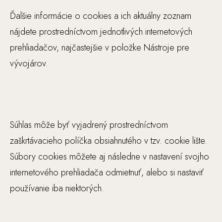
y
Ďalšie informácie o cookies a ich aktuálny zoznam
n
nájdete prostredníctvom jednotlivých internetových
a
prehliadačov, najčastejšie v položke Nástroje pre
z
á
vývojárov.
kl
a
d
e
Súhlas môže byť vyjadrený prostredníctvom
s
p
zaškrtávacieho políčka obsiahnutého v tzv. cookie lište.
ô
Súbory cookies môžete aj následne v nastavení svojho
s
internetového prehliadača odmietnuť, alebo si nastaviť
o
používanie iba niektorých.
b
u
p