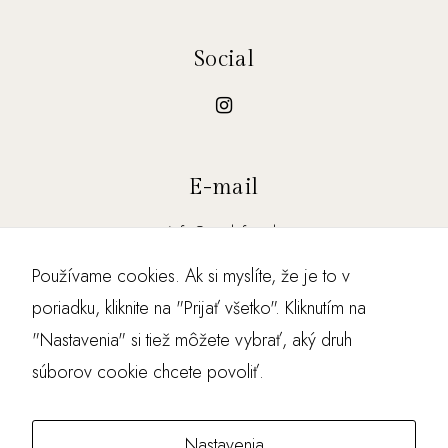
ná
vš
Social
te
vy
na
š
ej
E-mail
str
án
info@podafot.sk
ky
Používame cookies. Ak si myslíte, že je to v
zv
poriadku, kliknite na "Prijať všetko". Kliknutím na
yš
ÚVOD
O NÁS
uj
"Nastavenia" si tiež môžete vybrať, aký druh
et
WORKSHOPY
BLOG
súborov cookie chcete povoliť.
e
KONTAKT
ša
nc
Nastavenia