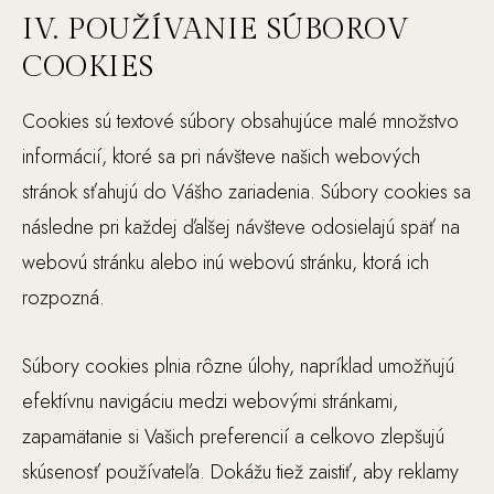
o
IV. POUŽÍVANIE SÚBOROV
v
COOKIES
a
ni
Cookies sú textové súbory obsahujúce malé množstvo
e
informácií, ktoré sa pri návšteve našich webových
w
stránok sťahujú do Vášho zariadenia. Súbory cookies sa
e
následne pri každej ďalšej návšteve odosielajú späť na
b
o
webovú stránku alebo inú webovú stránku, ktorá ich
v
rozpozná.
ej
st
Súbory cookies plnia rôzne úlohy, napríklad umožňujú
rá
n
efektívnu navigáciu medzi webovými stránkami,
k
zapamätanie si Vašich preferencií a celkovo zlepšujú
y.
skúsenosť používateľa. Dokážu tiež zaistiť, aby reklamy