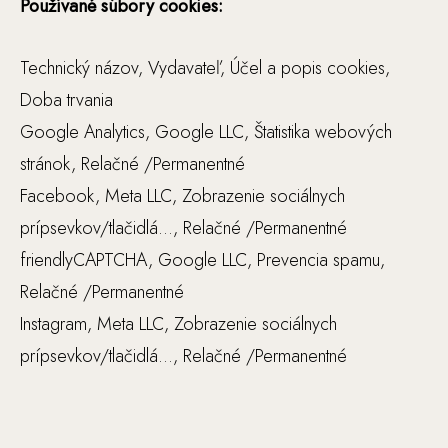
r
Používané súbory cookies:
u
kt
Technický názov, Vydavateľ, Účel a popis cookies,
ú
Doba trvania
r
Google Analytics, Google LLC, Štatistika webových
u
w
stránok, Relačné /Permanentné
e
Facebook, Meta LLC, Zobrazenie sociálnych
b
prípsevkov/tlačidlá…, Relačné /Permanentné
o
friendlyCAPTCHA, Google LLC, Prevencia spamu,
v
e
Relačné /Permanentné
j
Instagram, Meta LLC, Zobrazenie sociálnych
st
prípsevkov/tlačidlá…, Relačné /Permanentné
r
á
n
k