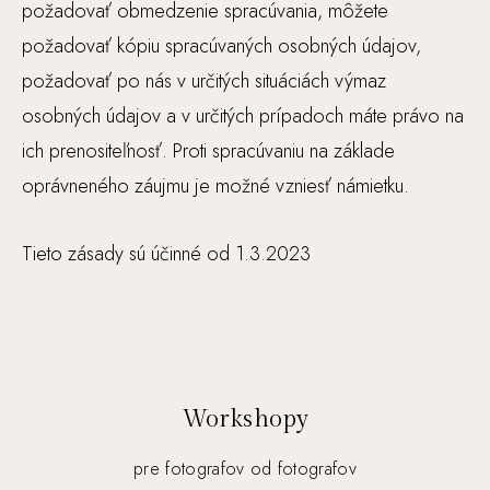
oj
požadovať obmedzenie spracúvania, môžete
ic
požadovať kópiu spracúvaných osobných údajov,
h
požadovať po nás v určitých situáciách výmaz
zá
osobných údajov a v určitých prípadoch máte právo na
uj
m
ich prenositeľnosť. Proti spracúvaniu na základe
o
oprávneného záujmu je možné vzniesť námietku.
v
a
Tieto zásady sú účinné od 1.3.2023
s
pr
áv
an
ia
p
Workshopy
o
ča
pre fotografov od fotografov
s