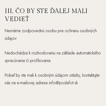
n
é
III. ČO BY STE ĎALEJ MALI
.
VEDIEŤ
S
ú
Nemáme zodpovednú osobu pre ochranu osobných
p
ot
údajov.
r
e
Nedochádza k rozhodovaniu na základe automatického
b
spracúvania či profilovania.
n
é
p
Pokiaľ by ste mali k osobným údajom otázky, kontaktujte
r
nás na e-mailovej adrese info@podafot.sk
e
fu
n
g