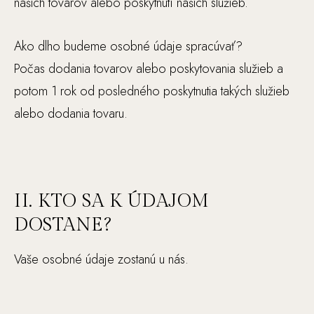
našich tovarov alebo poskytnutí našich služieb.
ú
b
o
Ako dlho budeme osobné údaje spracúvať?
ry
Počas dodania tovarov alebo poskytovania služieb a
c
potom 1 rok od posledného poskytnutia takých služieb
o
alebo dodania tovaru.
o
ki
e
ni
e
II. KTO SA K ÚDAJOM
s
DOSTANE?
ú
v
Vaše osobné údaje zostanú u nás.
ol
it
eľ