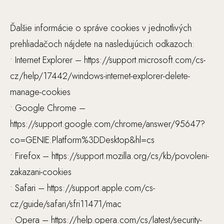
o
u
Ďalšie informácie o správe cookies v jednotlivých
ží
prehliadačoch nájdete na nasledujúcich odkazoch:
v
• Internet Explorer – https://support.microsoft.com/cs-
a
ni
cz/help/17442/windows-internet-explorer-delete-
a
manage-cookies
w
• Google Chrome –
e
https://support.google.com/chrome/answer/95647?
b
o
co=GENIE.Platform%3DDesktop&hl=cs
v
• Firefox – https://support.mozilla.org/cs/kb/povoleni-
e
zakazani-cookies
j
• Safari – https://support.apple.com/cs-
st
r
cz/guide/safari/sfri11471/mac
á
• Opera – https://help.opera.com/cs/latest/security-