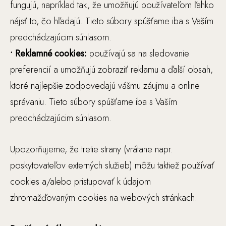
i
fungujú, napríklad tak, že umožňujú používateľom ľahko
zl
nájsť to, čo hľadajú. Tieto súbory spúšťame iba s Vaším
e
predchádzajúcim súhlasom.
p
• Reklamné cookies:
používajú sa na sledovanie
ši
preferencií a umožňujú zobraziť reklamu a ďalší obsah,
ť
f
ktoré najlepšie zodpovedajú vášmu záujmu a online
u
správaniu. Tieto súbory spúšťame iba s Vaším
n
predchádzajúcim súhlasom.
k
č
n
Upozorňujeme, že tretie strany (vrátane napr.
o
poskytovateľov externých služieb) môžu taktiež používať
s
cookies a/alebo pristupovať k údajom
ť
zhromažďovaným cookies na webových stránkach.
a
št